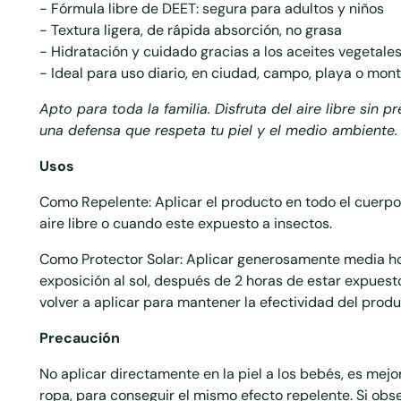
- F
ó
rmula libre de DEET: segura para adultos y ni
ñ
os
- Textura ligera, de r
á
pida absorci
ó
n, no grasa
- Hidrataci
ó
n y cuidado gracias a los aceites vegetale
- Ideal para uso diario, en ciudad, campo, playa o mon
Apto para toda la familia. Disfruta del aire libre sin 
una defensa que respeta tu piel y el medio ambiente.
Usos
Como Repelente: Aplicar el producto en todo el cuerpo
aire libre o cuando este expuesto a insectos.
Como Protector Solar: Aplicar generosamente media ho
exposición al sol, después de 2 horas de estar expuesto
volver a aplicar para mantener la efectividad del produ
Precaución
No aplicar directamente en la piel a los bebés, es mejor 
ropa, para conseguir el mismo efecto repelente. Si obs