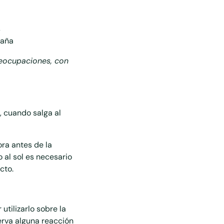
s
ta
ñ
a
preocupaciones, con
, cuando salga al
ra antes de la
 al sol es necesario
cto.
utilizarlo sobre la
erva alguna reacción