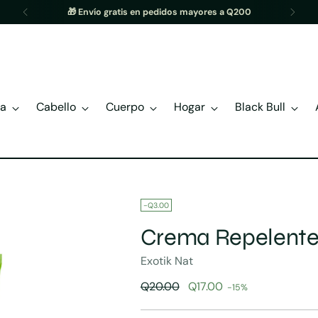
🎁 Envío gratis en pedidos mayores a Q200
ia
Cabello
Cuerpo
Hogar
Black Bull
-Q3.00
Crema Repelente
Exotik Nat
Precio
Q20.00
Q17.00
-15%
normal