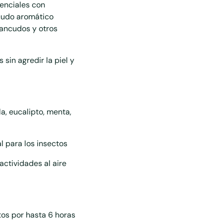
senciales con
Añadir
cudo aromático
un
zancudos y otros
producto
a
la
sin agredir la piel y
cesta
a, eucalipto, menta,
 para los insectos
ctividades al aire
tos por hasta 6 horas